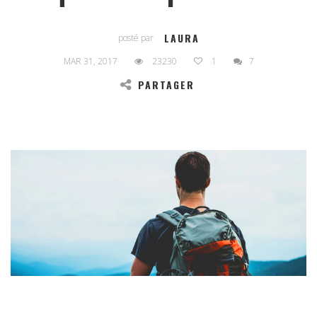
LAURA
posté par
MAR 31, 2017
23230
1
7
PARTAGER