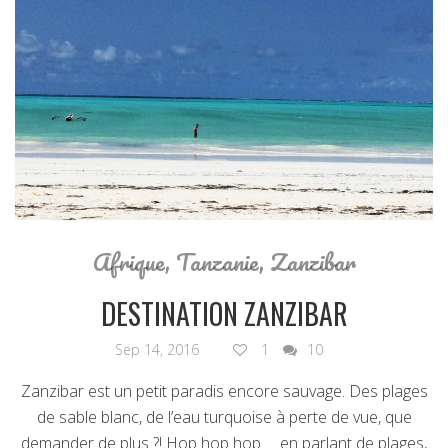
Afrique
,
Tanzanie
,
Zanzibar
DESTINATION ZANZIBAR
Sep 14, 2016
1
10
Zanzibar est un petit paradis encore sauvage. Des plages
de sable blanc, de l’eau turquoise à perte de vue, que
demander de plus ?! Hop hop hop … en parlant de plages,