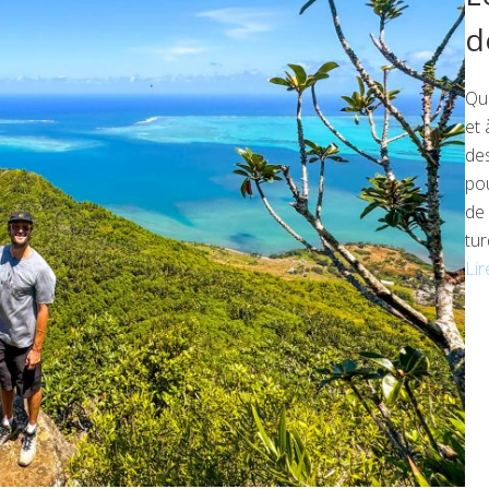
d
Qua
et 
des
pou
de 
tu
Lir