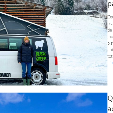
p
Cet
pra
de 
mo
pis
soi
tot
Lir
Q
a