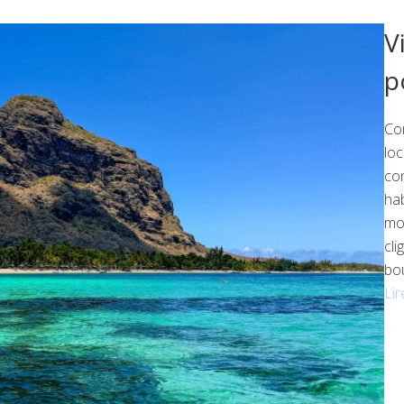
V
p
Co
loc
con
hab
mon
cli
bo
Lir