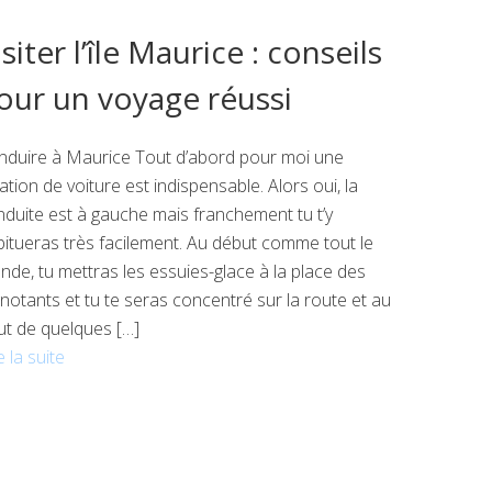
isiter l’île Maurice : conseils
our un voyage réussi
nduire à Maurice Tout d’abord pour moi une
ation de voiture est indispensable. Alors oui, la
duite est à gauche mais franchement tu t’y
itueras très facilement. Au début comme tout le
de, tu mettras les essuies-glace à la place des
gnotants et tu te seras concentré sur la route et au
ut de quelques […]
e la suite