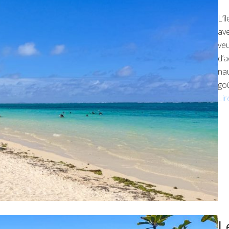
L’î
ave
veu
d’a
nau
goû
Lir
L