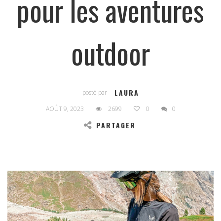
pour les aventures
outdoor
LAURA
posté par
AOÛT 9, 2023
2699
0
0
PARTAGER