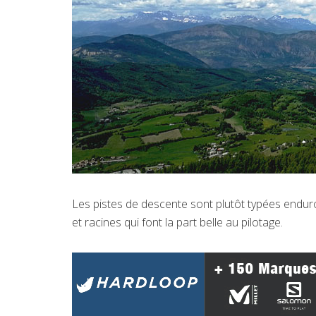
Les pistes de descente sont plutôt typées endur
et racines qui font la part belle au pilotage.