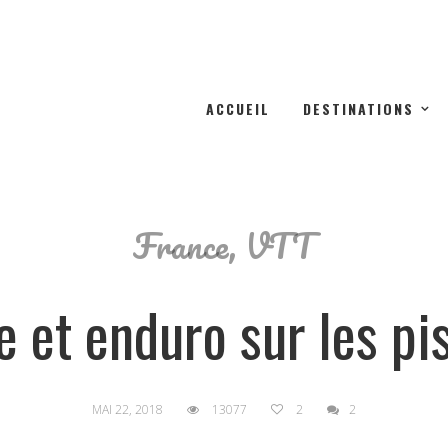
ACCUEIL
DESTINATIONS
France
,
VTT
 et enduro sur les pi
MAI 22, 2018
13077
2
2