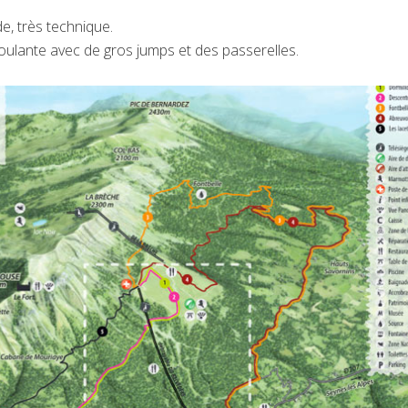
de, très technique.
roulante avec de gros jumps et des passerelles.