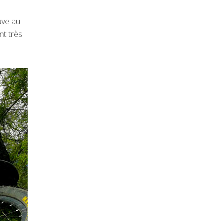
uve au
nt très