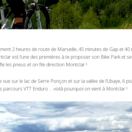
ement 2 heures de route de Marseille, 45 minutes de Gap et 40
tclar est l’une des premières à te proposer son Bike Park et se
e les pneus et on file direction Montclar !
vue sur le lac de Serre Ponçon et sur la vallée de l’Ubaye, 6 pi
s parcours VTT Enduro … voilà pourquoi on vient à Montclar !