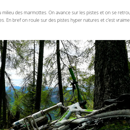
 milieu des marmottes. On avance sur les pistes et on se retro
s. En bref on roule sur des pistes hyper natures et c’est vraime