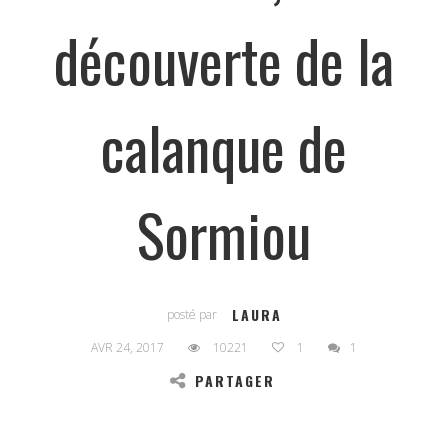
découverte de la
calanque de
Sormiou
LAURA
posté par
AVR 24, 2017
10221
1
1
PARTAGER