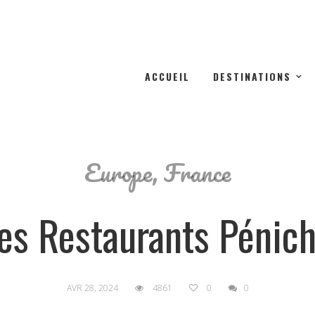
ACCUEIL
DESTINATIONS
Europe
,
France
es Restaurants Pénich
AVR 28, 2024
4861
0
0