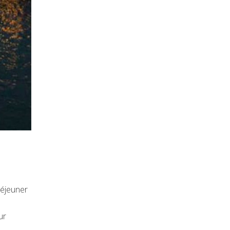
déjeuner
ur