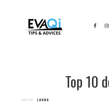
Top 10 d
LAURA
posté par