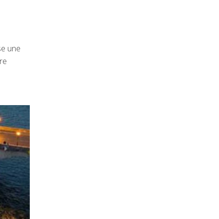
se une
ère