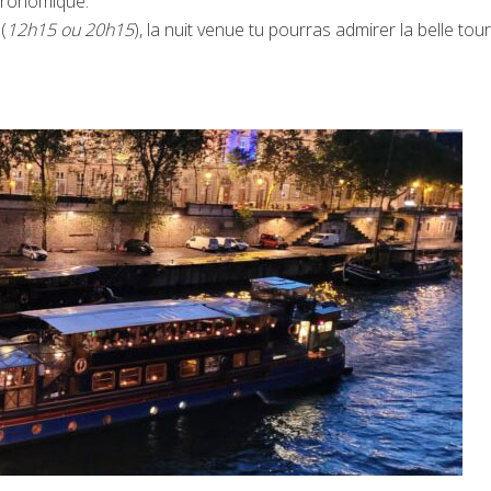
tronomique.
(
12h15 ou 20h15
), la nuit venue tu pourras admirer la belle tour 