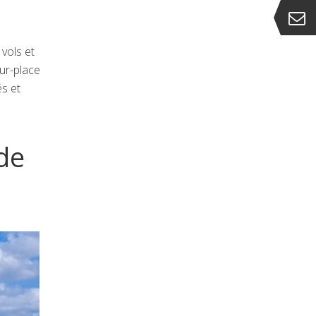
 vols et
sur-place
és et
de