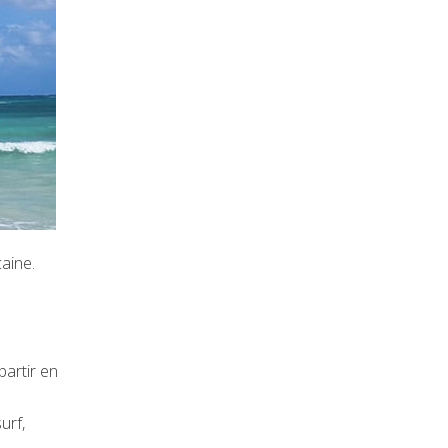
caine.
partir en
urf,