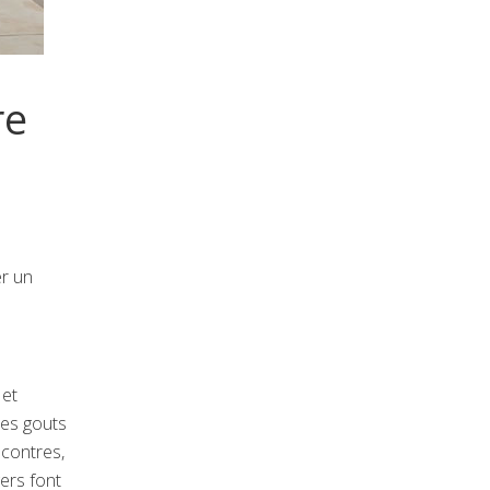
re
er un
 et
des gouts
ncontres,
ers font