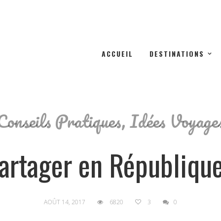
ACCUEIL
DESTINATIONS
Conseils Pratiques
,
Idées Voyage
partager en Républiq
AOÛT 14, 2017
6820
3
0