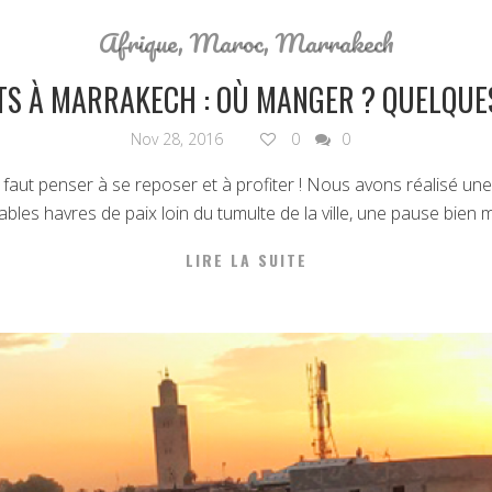
Afrique
,
Maroc
,
Marrakech
S À MARRAKECH : OÙ MANGER ? QUELQUES
Nov 28, 2016
0
0
aut penser à se reposer et à profiter ! Nous avons réalisé une 
itables havres de paix loin du tumulte de la ville, une pause bien m
LIRE LA SUITE