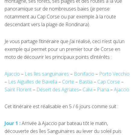
montagne, ses forêts, ses plages et des routes à la vue
panoramique sur de nombreuses baies (je pense
notamment au Cap Corse ou par exemple à la route
descendant vers la plage de Rondinara).
Je vous partage l’itinéraire que j’ai réalisé, ceci n’est qu’un
exemple qui permet pour un premier tour de Corse en
moto de découvrir les principaux points d’intérêts :
Ajaccio
–
Les îles sanguinaires
–
Bonifacio
–
Porto Vecchio
–
Les Aiguilles de Bavella
–
Corte
–
Bastia
–
Cap Corse
–
Saint Florent
–
Désert des Agriates
–
Calvi
–
Piana
–
Ajaccio
Cet itinéraire est réalisable en 5 / 6 jours comme suit :
Jour 1 :
Arrivée à Ajaccio par bateau tôt le matin,
découverte des îles Sanguinaires au lever du soleil puis