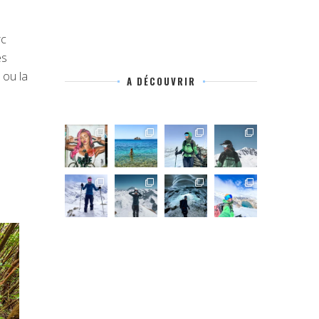
rc
es
 ou la
A DÉCOUVRIR