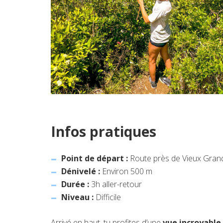
Infos pratiques
Point de départ :
Route près de Vieux Grand 
Dénivelé :
Environ 500 m
Durée :
3h aller-retour
Niveau :
Difficile
Arrivé en haut, tu profites d’une
vue incroyable 