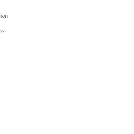
lion
ce.