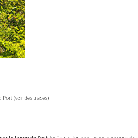
Port (voir des traces)
sur le lagon de l’est
, les îlots et les montagnes environnante