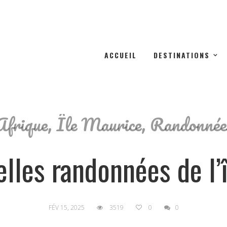
ACCUEIL
DESTINATIONS
Afrique
,
Île Maurice
,
Randonnée
elles randonnées de l’
FÉV 15, 2025
3519
0
0