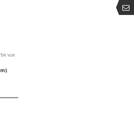
rbe vue
8 m)
,