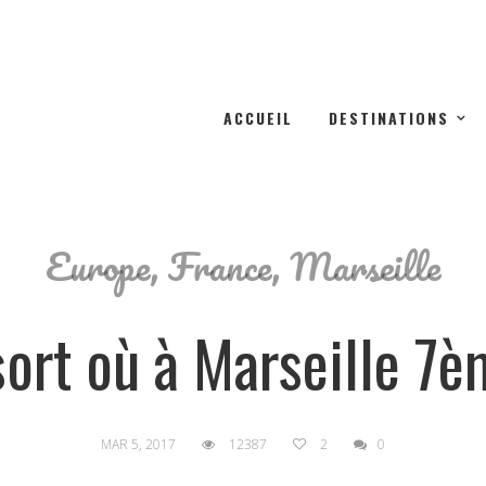
ACCUEIL
DESTINATIONS
Europe
,
France
,
Marseille
sort où à Marseille 7è
MAR 5, 2017
12387
2
0