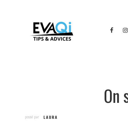
On 
LAURA
posté par