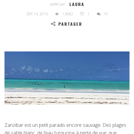
LAURA
posté par
SEP 14, 2016
13082
1
10
PARTAGER
Zanzibar est un petit paradis encore sauvage. Des plages
de sable blanc, de l’eau turquoise à perte de vue, que