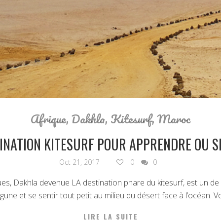
Afrique
,
Dakhla
,
Kitesurf
,
Maroc
TINATION KITESURF POUR APPRENDRE OU S
Oct 21, 2017
0
0
s, Dakhla devenue LA destination phare du kitesurf, est un de 
gune et se sentir tout petit au milieu du désert face à l’océan. V
LIRE LA SUITE